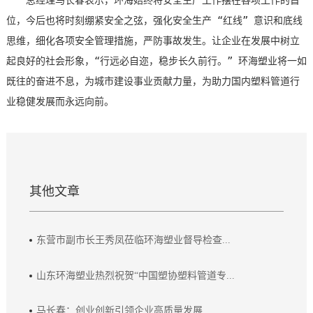
总经理马长春表示，环海始终将安全生产工作摆在各项工作的首
位，今后也将时刻绷紧安全之弦，强化安全生产 “红线” 意识和底线
思维，细化各项安全管理措施，严防事故发生。让企业在发展中树立
起良好的社会形象，“行远必自迩，稳步长久前行。” 环海塑业将一如
既往的奋进不息，为城市建设事业贡献力量，为助力国内塑料管道行
业稳健发展而永远向前。
其他文章
东营市副市长王秀凤莅临环海塑业督导检查...
山东环海塑业热烈祝贺“中国塑协塑料管道专...
马长春：创业创新引领企业高质量发展