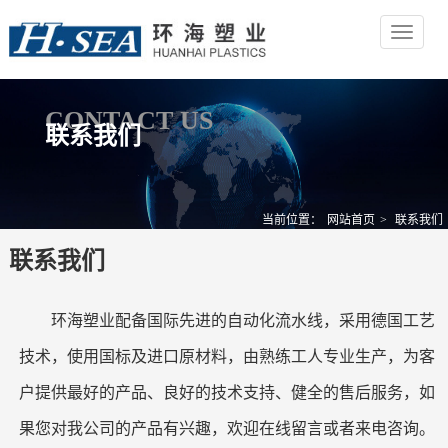
Toggle
navigat
CONTACT US
联系我们
当前位置：
网站首页
>
联系我们
联系我们
环海塑业配备国际先进的自动化流水线，采用德国工艺
技术，使用国标及进口原材料，由熟练工人专业生产，为客
户提供最好的产品、良好的技术支持、健全的售后服务，如
果您对我公司的产品有兴趣，欢迎在线留言或者来电咨询。